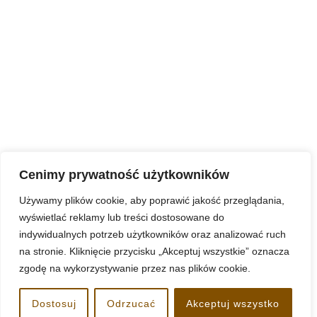
By
admin
Posted
5 czerwca, 2025
0 Comment(s)
MORE
Cenimy prywatność użytkowników
Używamy plików cookie, aby poprawić jakość przeglądania,
wyświetlać reklamy lub treści dostosowane do
indywidualnych potrzeb użytkowników oraz analizować ruch
na stronie. Kliknięcie przycisku „Akceptuj wszystkie” oznacza
zgodę na wykorzystywanie przez nas plików cookie.
www.kazimierzkoszalin.pl
Dostosuj
Odrzucać
Akceptuj wszystko