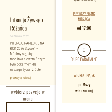
PIERWSZY PIĄTEK
Intencje Żywego
MIESIĄCA
Różańca
od 17:00
5 czerwca, 2025
INTENCJE PAPIESKIE NA
ROK 2026 Styczeń –
Módlmy się, aby
BIURO PARAFIALNE
modlitwa słowem Bożym
była pokarmem dla
naszego życia i źródłem
WTOREK - PIĄTEK
przeczytaj więcej
po Mszy
wieczornej
wybierz pozycje w
menu