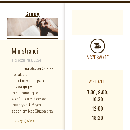
Grupy
Ministranci
MSZE ŚWIĘTE
1 października, 2024
Liturgiczna Służba Ołtarza
bo tak brzmi
W NIEDZIELE
najodpowiedniejsza
nazwa grupy
7:30, 9:00,
ministranckiej to
10:30
wspólnota chłopców i
mężczyzn, których
12:00
zadaniem jest Służba przy
18:30
przeczytaj więcej