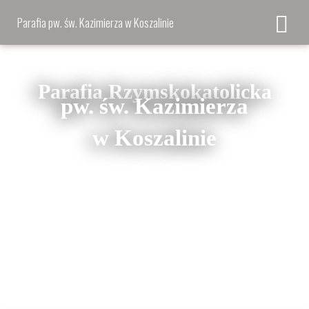
Parafia pw. św. Kazimierza w Koszalinie
Parafia Rzymskokatolicka
pw. św. Kazimierza
w Koszalinie
ul. bł. ks. Jerzego
Nasze konto bankowe:
Popiełuszki 2
BZWBK 3 Oddział w
75-410 Koszalin
Koszalinie
tel. 602 123 150
32 1500 1096 1210 9001
6514 0000