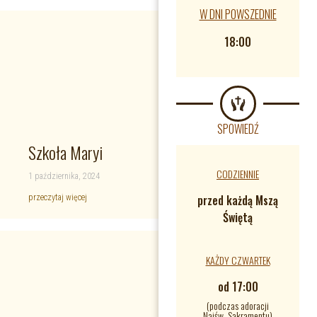
W DNI POWSZEDNIE
18:00
SPOWIEDŹ
Szkoła Maryi
CODZIENNIE
1 października, 2024
przed każdą Mszą
przeczytaj więcej
Świętą
KAŻDY CZWARTEK
od 17:00
(podczas adoracji
Najśw. Sakramentu)