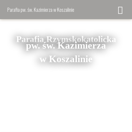
Parafia pw. św. Kazimierza w Koszalinie
Parafia Rzymskokatolicka
pw. św. Kazimierza
w Koszalinie
ul. bł. ks. Jerzego
Nasze konto bankowe:
Popiełuszki 2
BZWBK 3 Oddział w
75-410 Koszalin
Koszalinie
tel. 602 123 150
32 1500 1096 1210 9001
6514 0000