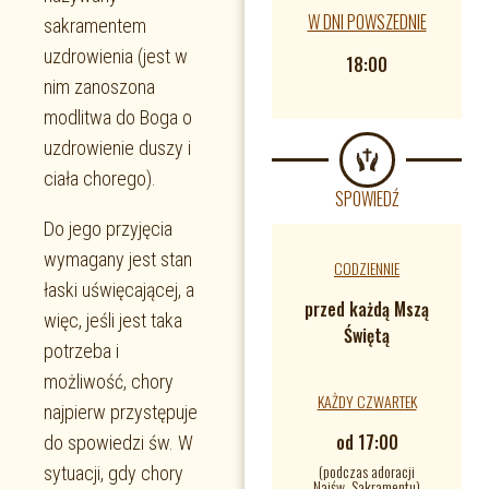
W DNI POWSZEDNIE
sakramentem
uzdrowienia (jest w
18:00
nim zanoszona
modlitwa do Boga o
uzdrowienie duszy i
ciała chorego).
SPOWIEDŹ
Do jego przyjęcia
wymagany jest stan
CODZIENNIE
łaski uświęcającej, a
przed każdą Mszą
więc, jeśli jest taka
Świętą
potrzeba i
możliwość, chory
KAŻDY CZWARTEK
najpierw przystępuje
od 17:00
do spowiedzi św. W
(podczas adoracji
sytuacji, gdy chory
Najśw. Sakramentu)