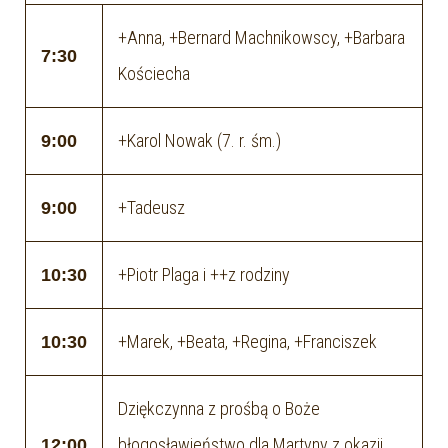
+Anna, +Bernard Machnikowscy, +Barbara
7:30
Kościecha
+Karol Nowak (7. r. śm.)
9:00
+Tadeusz
9:00
+Piotr Plaga i ++z rodziny
10:30
+Marek, +Beata, +Regina, +Franciszek
10:30
Dziękczynna z prośbą o Boże
błogosławieństwo dla Martyny z okazji
12:00