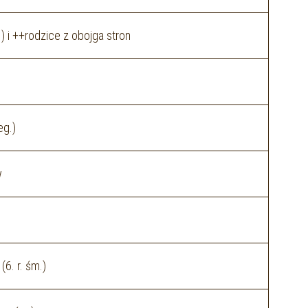
) i ++rodzice z obojga stron
eg.)
w
6. r. śm.)