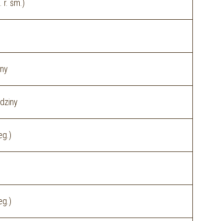
r. śm.)
nny
dziny
eg.)
eg.)