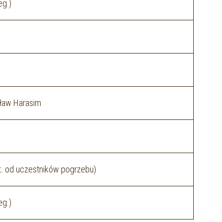
eg.)
sław Harasim
t. od uczestników pogrzebu)
eg.)