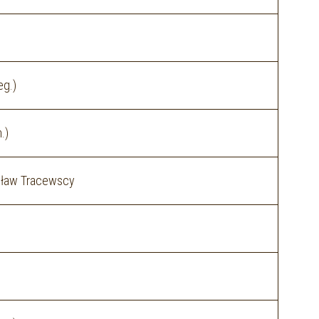
eg.)
.)
esław Tracewscy