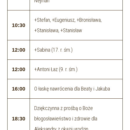
Nejman
+Stefan, +Eugeniusz, +Bronisława,
10:30
+Stanisława, +Stanisław
+Sabina (17. r. śm.)
12:00
+Antoni Łaz (9. r. śm.)
12:00
O łaskę nawrócenia dla Beaty i Jakuba
16:00
Dziękczynna z prośbą o Boże
błogosławieństwo i zdrowie dla
18:30
Aleksandry z okazji urodzin