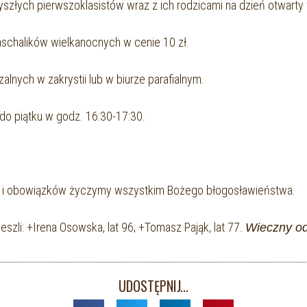
szłych pierwszoklasistów wraz z ich rodzicami na dzień otwarty
schalików wielkanocnych w cenie 10 zł.
lnych w zakrystii lub w biurze parafialnym.
 do piątku w godz. 16:30-17:30.
aw i obowiązków życzymy wszystkim Bożego błogosławieństwa.
szli: +Irena Osowska, lat 96; +Tomasz Pająk, lat 77.
Wieczny o
UDOSTĘPNIJ...