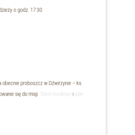
dzieży o godz. 17:30.
, a obecnie proboszcz w Dźwirzynie – ks.
wanie się do misji.
Tekst modlitwy
i
plan