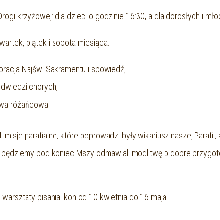
gi krzyżowej: dla dzieci o godzinie 16:30, a dla dorosłych i mło
artek, piątek i sobota miesiąca:
oracja Najśw. Sakramentu i spowiedź,
odwiedzi chorych,
twa różańcowa.
misje parafialne, które poprowadzi były wikariusz naszej Parafii
ia będziemy pod koniec Mszy odmawiali modlitwę o dobre przygoto
 warsztaty pisania ikon od 10 kwietnia do 16 maja.